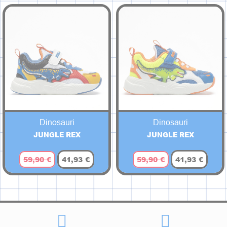
Dinosauri
Dinosauri
JUNGLE REX
JUNGLE REX
59,90 €
41,93 €
59,90 €
41,93 €