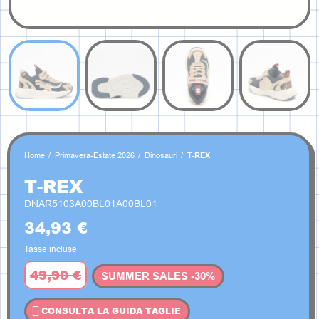
Home
Primavera-Estate 2026
Dinosauri
T-REX
T-REX
DNAR5103A00BL01A00BL01
34,93 €
Tasse incluse
49,90 €
SUMMER SALES -30%
CONSULTA LA GUIDA TAGLIE