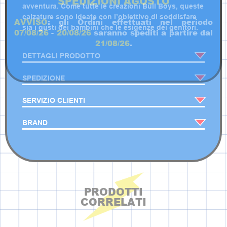
SPEDIZIONI AGOSTO
avventura. Come tutte le creazioni Bull Boys, queste
calzature sono ideate con l’obiettivo di soddisfare
AVVISO
: gli Ordini effettuati nel periodo
sia i gusti dei bambini che le esigenze dei genitori.
07/08/26
-
20/08/26
saranno spediti a partire dal
21/08/26
.
DETTAGLI PRODOTTO
SPEDIZIONE
SERVIZIO CLIENTI
BRAND
PRODOTTI
CORRELATI